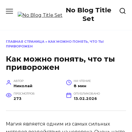
Перейти
No Blog Title
к
содержанию
Set
ГЛАВНАЯ СТРАНИЦА
»
КАК МОЖНО ПОНЯТЬ, ЧТО ТЫ
ПРИВОРОЖЕН
Как можно понять, что ты
приворожен
АВТОР
НА ЧТЕНИЕ
Николай
8 мин
ПРОСМОТРОВ
ОПУБЛИКОВАНО
273
13.02.2026
Магия является одним из самых сильных
методов воздействия на человека. Очень часто,